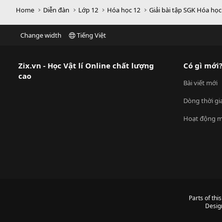
Home
Diễn đàn
Lớp 12
Hóa học 12
Giải bài tập SGK Hóa học
Change width
Tiếng Việt
Zix.vn - Học Vật lí Online chất lượng
Có gì mới
cao
Bài viết mới
Dòng thời gi
Hoạt động m
Parts of thi
Desig