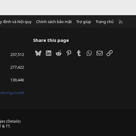
R
y định và Nội quy
Chính sách bảo mật
Trợ giúp
Trang chủ
S
S
Share this page
Bluesky
LinkedIn
Reddit
Pinterest
Tumblr
WhatsApp
Email
Link
237,512
277,422
139,446
mdomguncel9
ies
(
Details
)
 & TT.