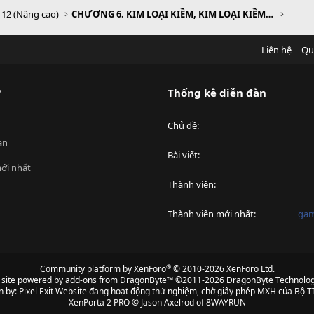
 12 (Nâng cao)
CHƯƠNG 6. KIM LOẠI KIỀM, KIM LOẠI KIỀM THỔ, NHÔM
Liên hệ
Qu
?
Thống kê diễn đàn
Chủ đề
an
Bài viết
ới nhất
Thành viên
Thành viên mới nhất
ga
®
Community platform by XenForo
© 2010-2026 XenForo Ltd.
s site powered by
add-ons from DragonByte™
©2011-2026
DragonByte Technolog
n by:
Pixel Exit
Website đang hoạt động thử nghiệm, chờ giấy phép MXH của Bộ TT
XenPorta 2 PRO
© Jason Axelrod of
8WAYRUN