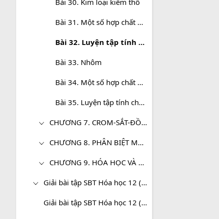
Bài 30. Kim loại kiềm thổ
Bài 31. Một số hợp chất quan trọng của kim loại kiềm thổ
Bài 32. Luyện tập tính chất của kim loại kiềm, kim loại kiềm thổ
Bài 33. Nhôm
Bài 34. Một số hợp chất quan trọng của nhôm
Bài 35. Luyện tập tính chất của nhôm và hợp chất của nhôm
CHƯƠNG 7. CROM-SẮT-ĐỒNG
CHƯƠNG 8. PHÂN BIỆT MỘT SỐ CHẤT VÔ CƠ CHUẨN ĐỘ DUNG DỊCH
CHƯƠNG 9. HÓA HỌC VÀ VẤN ĐỀ PHÁT TRIỂN KINH TẾ, XÃ HỘI, MÔI TRƯỜNG - HÓA 12 NÂNG CAO
Giải bài tập SBT Hóa học 12 (Cơ bản)
Giải bài tập SBT Hóa học 12 (Nâng cao)