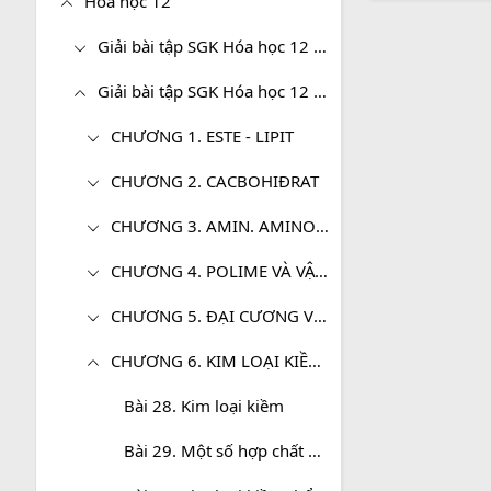
Hóa học 12
Giải bài tập SGK Hóa học 12 (Cơ bản)
Giải bài tập SGK Hóa học 12 (Nâng cao)
CHƯƠNG 1. ESTE - LIPIT
CHƯƠNG 2. CACBOHIĐRAT
CHƯƠNG 3. AMIN. AMINO AXIT. PROTEIN
CHƯƠNG 4. POLIME VÀ VẬT LIỆU POLIME
CHƯƠNG 5. ĐẠI CƯƠNG VỀ KIM LOẠI
CHƯƠNG 6. KIM LOẠI KIỀM, KIM LOẠI KIỀM THỔ, NHÔM
Bài 28. Kim loại kiềm
Bài 29. Một số hợp chất quan trọng của kim loại kiềm