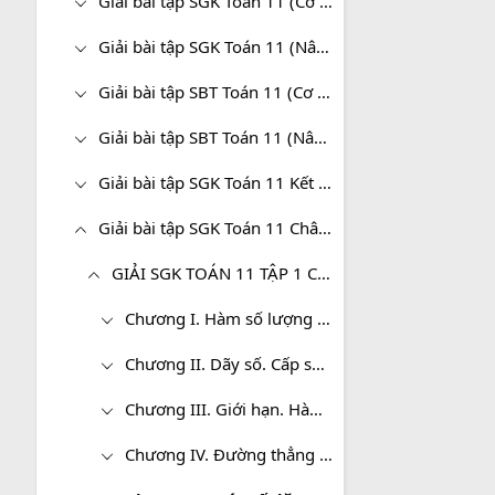
Giải bài tập SGK Toán 11 (Cơ bản)
Giải bài tập SGK Toán 11 (Nâng cao)
Giải bài tập SBT Toán 11 (Cơ bản)
Giải bài tập SBT Toán 11 (Nâng cao)
Giải bài tập SGK Toán 11 Kết nối tri thức
Giải bài tập SGK Toán 11 Chân trời sáng tạo
GIẢI SGK TOÁN 11 TẬP 1 CHÂN TRỜI SÁNG TẠO
Chương I. Hàm số lượng giác và phương trình lượng giác
Chương II. Dãy số. Cấp số cộng. Cấp số nhân
Chương III. Giới hạn. Hàm số liên tục
Chương IV. Đường thẳng và mặt phẳng. Quan hệ song song trong không gian