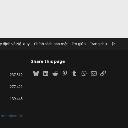
R
y định và Nội quy
Chính sách bảo mật
Trợ giúp
Trang chủ
S
S
Share this page
Bluesky
LinkedIn
Reddit
Pinterest
Tumblr
WhatsApp
Email
Link
237,512
277,422
139,445
vn/members/tr