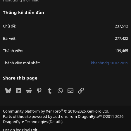
Hoạt động mới nhất
Thống kê diễn đàn
Chủ đề
237,512
Bài viết
277,422
Thành viên
139,465
Thành viên mới nhất
khanhndg.10.02.2015
Share this page
Bluesky
LinkedIn
Reddit
Pinterest
Tumblr
WhatsApp
Email
Link
®
Community platform by XenForo
© 2010-2026 XenForo Ltd.
Parts of this site powered by
add-ons from DragonByte™
©2011-2026
DragonByte Technologies
(
Details
)
Design by:
Pixel Exit