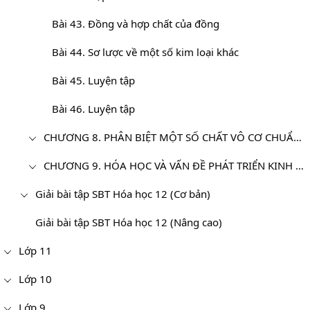
Bài 43. Đồng và hợp chất của đồng
Bài 44. Sơ lược về một số kim loại khác
Bài 45. Luyện tập
Bài 46. Luyện tập
CHƯƠNG 8. PHÂN BIỆT MỘT SỐ CHẤT VÔ CƠ CHUẨN ĐỘ DUNG DỊCH
CHƯƠNG 9. HÓA HỌC VÀ VẤN ĐỀ PHÁT TRIỂN KINH TẾ, XÃ HỘI, MÔI TRƯỜNG - HÓA 12 NÂNG CAO
Giải bài tập SBT Hóa học 12 (Cơ bản)
Giải bài tập SBT Hóa học 12 (Nâng cao)
Lớp 11
Lớp 10
Lớp 9