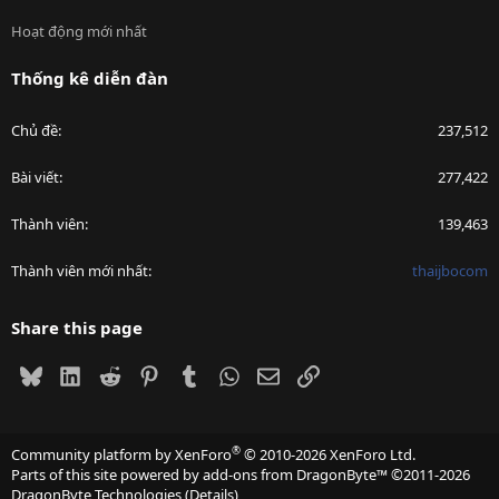
Hoạt động mới nhất
Thống kê diễn đàn
Chủ đề
237,512
Bài viết
277,422
Thành viên
139,463
Thành viên mới nhất
thaijbocom
Share this page
Bluesky
LinkedIn
Reddit
Pinterest
Tumblr
WhatsApp
Email
Link
®
Community platform by XenForo
© 2010-2026 XenForo Ltd.
Parts of this site powered by
add-ons from DragonByte™
©2011-2026
DragonByte Technologies
(
Details
)