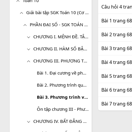
Toán 10
Câu hỏi 4 tra
Giải bài tập SGK Toán 10 (Cơ bản)
Bài 1 trang 6
PHẦN ĐẠI SỐ - SGK TOÁN 10 (CƠ BẢN)
Bài 2 trang 6
CHƯƠNG I. MỆNH ĐỀ. TẬP HỢP
Bài 3 trang 6
CHƯƠNG II. HÀM SỐ BẬC NHẤT VÀ BẬC HAI
CHƯƠNG III. PHƯƠNG TRÌNH, HỆ PHƯƠNG TRÌNH
Bài 4 trang 6
Bài 1. Đại cương về phương trình
Bài 5 trang 6
Bài 2. Phương trình quy về phương trình bậc nhất, bậc hai
Bài 6 trang 6
Bài 3. Phương trình và hệ phương trình bậc nhất nhiều ẩn
Bài 7 trang 6
Ôn tập chương III - Phương trình. Hệ phương trình
CHƯƠNG IV. BẤT ĐẲNG THỨC. BẤT PHƯƠNG TRÌNH