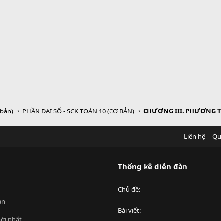
 bản)
PHẦN ĐẠI SỐ - SGK TOÁN 10 (CƠ BẢN)
Liên hệ
Qu
?
Thống kê diễn đàn
Chủ đề
an
Bài viết
ới nhất