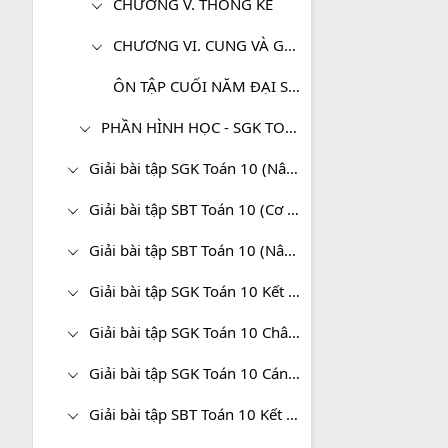
CHƯƠNG V. THỐNG KÊ
CHƯƠNG VI. CUNG VÀ GÓC LƯỢNG GIÁC. CÔNG THỨC LƯỢNG GIÁC
ÔN TẬP CUỐI NĂM ĐẠI SỐ - TOÁN 10
PHẦN HÌNH HỌC - SGK TOÁN 10 (CƠ BẢN)
Giải bài tập SGK Toán 10 (Nâng cao)
Giải bài tập SBT Toán 10 (Cơ bản)
Giải bài tập SBT Toán 10 (Nâng cao)
Giải bài tập SGK Toán 10 Kết nối tri thức
Giải bài tập SGK Toán 10 Chân trời sáng tạo
Giải bài tập SGK Toán 10 Cánh diều
Giải bài tập SBT Toán 10 Kết nối tri thức