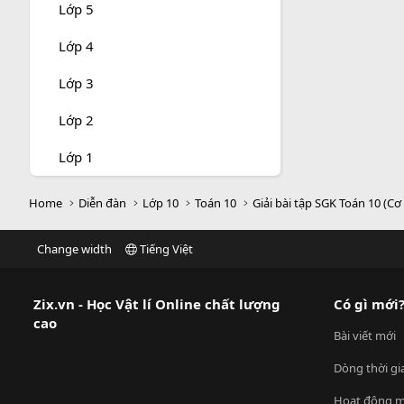
Lớp 5
Lớp 4
Lớp 3
Lớp 2
Lớp 1
Home
Diễn đàn
Lớp 10
Toán 10
Giải bài tập SGK Toán 10 (Cơ
Change width
Tiếng Việt
Zix.vn - Học Vật lí Online chất lượng
Có gì mới
cao
Bài viết mới
Dòng thời gi
Hoạt động m