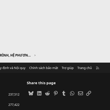
CHƯƠNG III. PHƯƠNG TRÌNH, HỆ PHƯƠNG TRÌNH
R
y định và Nội quy
Chính sách bảo mật
Trợ giúp
Trang chủ
S
S
Share this page
Bluesky
LinkedIn
Reddit
Pinterest
Tumblr
WhatsApp
Email
Link
237,512
277,422