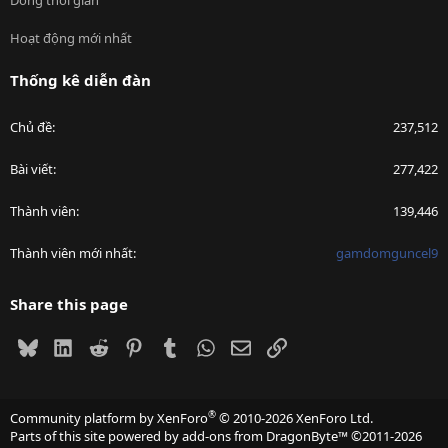
Dòng thời gian
Hoạt động mới nhất
Thống kê diễn đàn
Chủ đề
237,512
Bài viết
277,422
Thành viên
139,446
Thành viên mới nhất
gamdomguncel9
Share this page
Bluesky
LinkedIn
Reddit
Pinterest
Tumblr
WhatsApp
Email
Link
®
Community platform by XenForo
© 2010-2026 XenForo Ltd.
Parts of this site powered by
add-ons from DragonByte™
©2011-2026