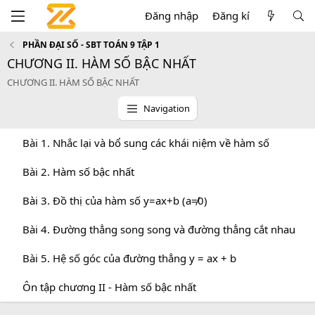
Đăng nhập
Đăng kí
PHẦN ĐẠI SỐ - SBT TOÁN 9 TẬP 1
CHƯƠNG II. HÀM SỐ BẬC NHẤT
CHƯƠNG II. HÀM SỐ BẬC NHẤT
Navigation
Bài 1. Nhắc lại và bổ sung các khái niệm về hàm số
Bài 2. Hàm số bậc nhất
Bài 3. Đồ thị của hàm số y=ax+b (a≠0)
Bài 4. Đường thẳng song song và đường thẳng cắt nhau
Bài 5. Hệ số góc của đường thẳng y = ax + b
Ôn tập chương II - Hàm số bậc nhất