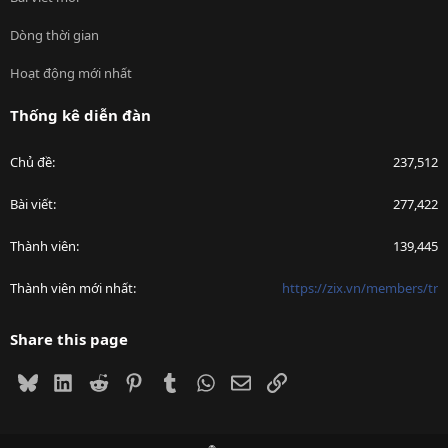
Dòng thời gian
Hoạt động mới nhất
Thống kê diễn đàn
Chủ đề
237,512
Bài viết
277,422
Thành viên
139,445
Thành viên mới nhất
https://zix.vn/members/tr
Share this page
Bluesky
LinkedIn
Reddit
Pinterest
Tumblr
WhatsApp
Email
Link