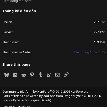
Hoạt động mới nhất
Thống kê diễn đàn
Chủ đề
237,512
Bài viết
277,422
Thành viên
139,459
Thành viên mới nhất
khanhndg.10.02.2015
Share this page
Bluesky
LinkedIn
Reddit
Pinterest
Tumblr
WhatsApp
Email
Link
®
Community platform by XenForo
© 2010-2026 XenForo Ltd.
Parts of this site powered by
add-ons from DragonByte™
©2011-2026
DragonByte Technologies
(
Details
)
Design by:
Pixel Exit