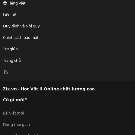
Tiếng Việt
Liên hệ
Quy định và Nội quy
Chính sách bảo mật
Trợ giúp
Trang chủ
R
S
S
Zix.vn - Học Vật lí Online chất lượng cao
Có gì mới?
Bài viết mới
Dòng thời gian