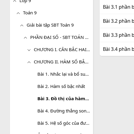
Lớp 9
Bài 3.1 phần b
Toán 9
Bài 3.2 phần b
Giải bài tập SBT Toán 9
Bài 3.3 phần b
PHẦN ĐẠI SỐ - SBT TOÁN 9 TẬP 1
Bài 3.4 phần b
CHƯƠNG I. CĂN BẬC HAI. CĂN BẬC BA
CHƯƠNG II. HÀM SỐ BẬC NHẤT
Bài 1. Nhắc lại và bổ sung các khái niệm về hàm số
Bài 2. Hàm số bậc nhất
Bài 3. Đồ thị của hàm số y=ax+b (a≠0)
Bài 4. Đường thẳng song song và đường thẳng cắt nhau
Bài 5. Hệ số góc của đường thẳng y = ax + b