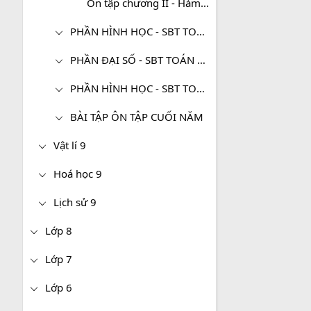
Ôn tập chương II - Hàm số bậc nhất
PHẦN HÌNH HỌC - SBT TOÁN 9 TẬP 1
PHẦN ĐẠI SỐ - SBT TOÁN 9 TẬP 2
PHẦN HÌNH HỌC - SBT TOÁN 9 TẬP 2
BÀI TẬP ÔN TẬP CUỐI NĂM
Vật lí 9
Hoá học 9
Lịch sử 9
Lớp 8
Lớp 7
Lớp 6