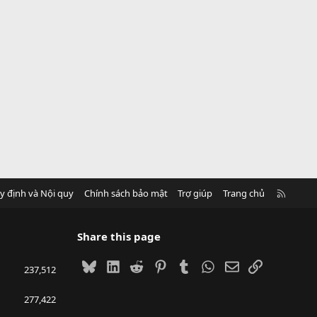
R
y định và Nội quy
Chính sách bảo mật
Trợ giúp
Trang chủ
S
S
Share this page
Bluesky
LinkedIn
Reddit
Pinterest
Tumblr
WhatsApp
Email
Link
237,512
277,422