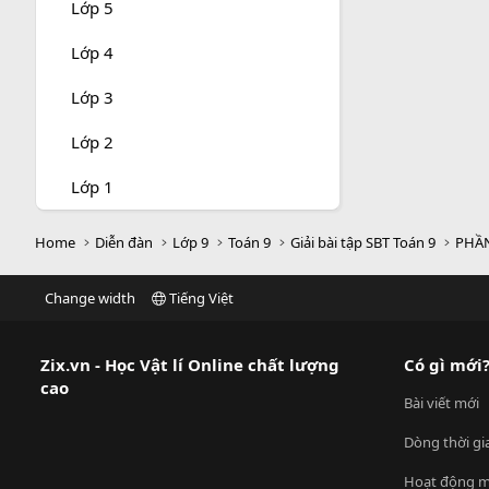
Lớp 5
Lớp 4
Lớp 3
Lớp 2
Lớp 1
Home
Diễn đàn
Lớp 9
Toán 9
Giải bài tập SBT Toán 9
PHẦN
Change width
Tiếng Việt
Zix.vn - Học Vật lí Online chất lượng
Có gì mới
cao
Bài viết mới
Dòng thời gi
Hoạt động m