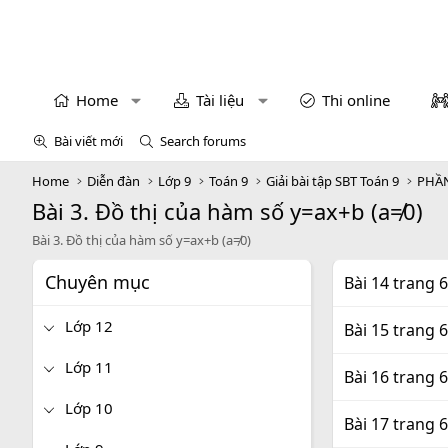
Home
Tài liệu
Thi online
Bài viết mới
Search forums
Home
Diễn đàn
Lớp 9
Toán 9
Giải bài tập SBT Toán 9
PHẦN
Bài 3. Đồ thị của hàm số y=ax+b (a≠0)
Bài 3. Đồ thị của hàm số y=ax+b (a≠0)
Chuyên mục
Bài 14 trang 6
Lớp 12
Bài 15 trang 6
Lớp 11
Bài 16 trang 6
Lớp 10
Bài 17 trang 6