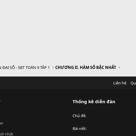
 ĐẠI SỐ - SBT TOÁN 9 TẬP 1
CHƯƠNG II. HÀM SỐ BẬC NHẤT
Liên hệ
Qu
?
Thống kê diễn đàn
Chủ đề
an
Bài viết
ới nhất