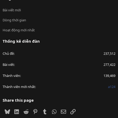
Bài viết mới
Dòng thời gian
Hoạt động mới nhất
Thống kê diễn đàn
Chủ đề
237,512
Bài viết
277,422
Thành viên
139,469
Thành viên mới nhất
a124
Share this page
Bluesky
LinkedIn
Reddit
Pinterest
Tumblr
WhatsApp
Email
Link