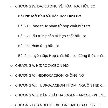
CHƯƠNG IV. ĐẠI CƯƠNG VỀ HÓA HỌC HỮU CƠ
Bài 20: Mở Đầu Về Hóa Học Hữu Cơ
Bài 21: Công thức phân tử hợp chất hữu cơ
Bài 22: Cấu trúc phân tử hợp chất hữu cơ
Bài 23: Phản ứng hữu cơ
Bài 24: Luyện tập: Hợp chất hữu cơ, Công thức phân tử và Công thức cấu tạo
CHƯƠNG V. HIDROCACBON NO
CHƯƠNG VI. HIDROCACBON KHÔNG NO
CHƯƠNG VII. HIDROCACBON THƠM. NGUỒN HIDROCACBON THIÊN NHIÊN. HỆ THỐNG HÓA VỀ HIDROCACBON
CHƯƠNG VIII. DẪN XUẤT HALOGEN - ANCOL - PHENOL
CHƯƠNG IX. ANĐEHIT - XETON - AXIT CACBOXYLIC