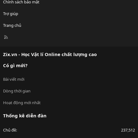
Chính sách bảo mật
Trợ giúp
Trang chủ
R
S
S
Zix.vn - Học Vật lí Online chất lượng cao
Có gì mới?
Bài viết mới
Dòng thời gian
Hoạt động mới nhất
Thống kê diễn đàn
Chủ đề
237,512