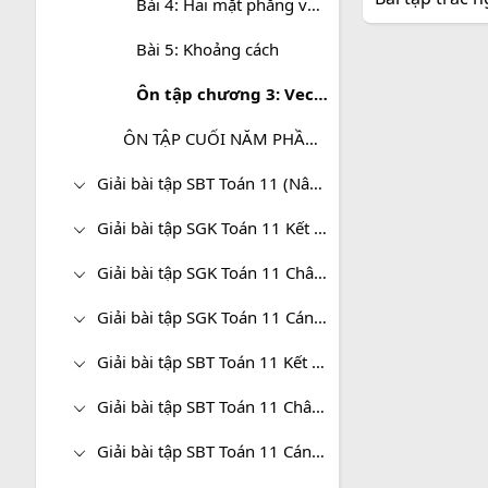
Bài 4: Hai mặt phẳng vuông góc
Bài 5: Khoảng cách
Ôn tập chương 3: Vectơ trong không gian. Quan hệ vuông góc trong không gian
ÔN TẬP CUỐI NĂM PHẦN HÌNH HỌC - TOÁN 11 CƠ BẢN
Giải bài tập SBT Toán 11 (Nâng cao)
Giải bài tập SGK Toán 11 Kết nối tri thức
Giải bài tập SGK Toán 11 Chân trời sáng tạo
Giải bài tập SGK Toán 11 Cánh diều
Giải bài tập SBT Toán 11 Kết nối tri thức
Giải bài tập SBT Toán 11 Chân trời sáng tạo
Giải bài tập SBT Toán 11 Cánh diều