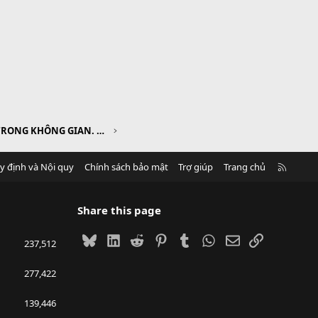
CHƯƠNG III. VECTƠ TRONG KHÔNG GIAN. QUAN HỆ VUÔNG GÓC TRONG KHÔNG GIAN
R
y định và Nội quy
Chính sách bảo mật
Trợ giúp
Trang chủ
S
S
Share this page
Bluesky
LinkedIn
Reddit
Pinterest
Tumblr
WhatsApp
Email
Link
237,512
277,422
139,446