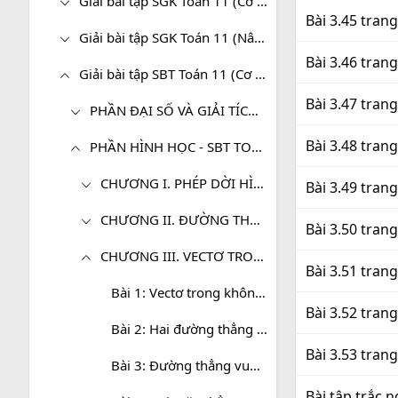
Giải bài tập SGK Toán 11 (Cơ bản)
Bài 3.45 tran
Giải bài tập SGK Toán 11 (Nâng cao)
Bài 3.46 tran
Giải bài tập SBT Toán 11 (Cơ bản)
Bài 3.47 tran
PHẦN ĐẠI SỐ VÀ GIẢI TÍCH - SBT TOÁN 11 (CƠ BẢN)
Bài 3.48 tran
PHẦN HÌNH HỌC - SBT TOÁN 11 (CƠ BẢN)
CHƯƠNG I. PHÉP DỜI HÌNH VÀ PHÉP ĐỒNG DẠNG TRONG MẶT PHẲNG
Bài 3.49 tran
CHƯƠNG II. ĐƯỜNG THẲNG VÀ MẶT PHẲNG TRONG KHÔNG GIAN. QUAN HỆ SONG SONG
Bài 3.50 tran
CHƯƠNG III. VECTƠ TRONG KHÔNG GIAN. QUAN HỆ VUÔNG GÓC TRONG KHÔNG GIAN
Bài 3.51 tran
Bài 1: Vectơ trong không gian
Bài 3.52 tran
Bài 2: Hai đường thẳng vuông góc
Bài 3.53 tran
Bài 3: Đường thẳng vuông góc với mặt phẳng
Bài tập trắc 