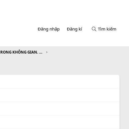
Đăng nhập
Đăng kí
Tìm kiếm
CHƯƠNG III. VECTƠ TRONG KHÔNG GIAN. QUAN HỆ VUÔNG GÓC TRONG KHÔNG GIAN