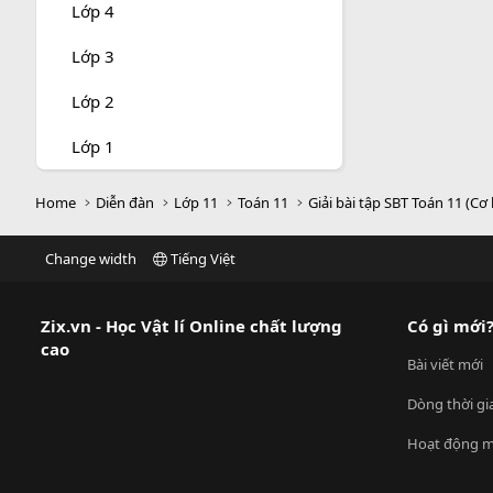
Lớp 4
Lớp 3
Lớp 2
Lớp 1
Home
Diễn đàn
Lớp 11
Toán 11
Giải bài tập SBT Toán 11 (Cơ
Change width
Tiếng Việt
Zix.vn - Học Vật lí Online chất lượng
Có gì mới
cao
Bài viết mới
Dòng thời gi
Hoạt động m