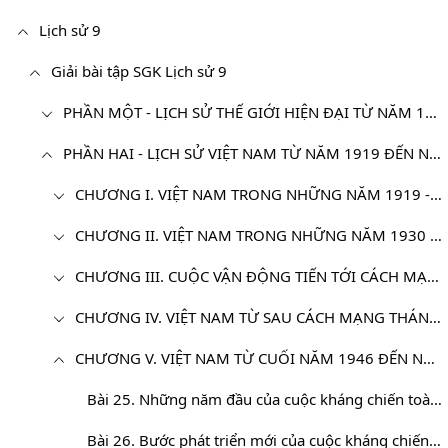
Lịch sử 9
Giải bài tập SGK Lịch sử 9
PHẦN MỘT - LỊCH SỬ THẾ GIỚI HIỆN ĐẠI TỪ NĂM 1945 ĐẾN NAY
PHẦN HAI - LỊCH SỬ VIỆT NAM TỪ NĂM 1919 ĐẾN NAY
CHƯƠNG I. VIỆT NAM TRONG NHỮNG NĂM 1919 - 1930
CHƯƠNG II. VIỆT NAM TRONG NHỮNG NĂM 1930 - 1939
CHƯƠNG III. CUỘC VẬN ĐỘNG TIẾN TỚI CÁCH MẠNG THÁNG TÁM NĂM 1945
CHƯƠNG IV. VIỆT NAM TỪ SAU CÁCH MẠNG THÁNG TÁM ĐẾN TOÀN QUỐC KHÁNG CHIẾN
CHƯƠNG V. VIỆT NAM TỪ CUỐI NĂM 1946 ĐẾN NĂM 1954
Bài 25. Những năm đầu của cuộc kháng chiến toàn quốc chống thực dân Pháp (1946-1950)
Bài 26. Bước phát triển mới của cuộc kháng chiến toàn quốc chống thực dân Pháp (1950-1953)