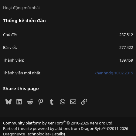
Hoạt động mới nhất
Thống kê diễn đàn
Chủ đề
237,512
Bài viết
277,422
Thành viên
139,459
Thành viên mới nhất
khanhndg.10.02.2015
Share this page
Bluesky
LinkedIn
Reddit
Pinterest
Tumblr
WhatsApp
Email
Link
®
Community platform by XenForo
© 2010-2026 XenForo Ltd.
Parts of this site powered by
add-ons from DragonByte™
©2011-2026
DragonByte Technologies
(
Details
)