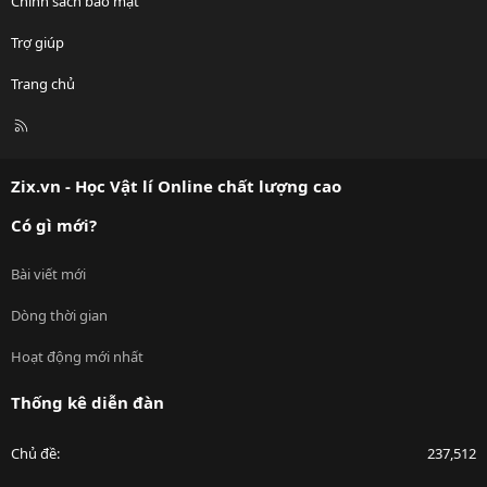
Chính sách bảo mật
Trợ giúp
Trang chủ
R
S
S
Zix.vn - Học Vật lí Online chất lượng cao
Có gì mới?
Bài viết mới
Dòng thời gian
Hoạt động mới nhất
Thống kê diễn đàn
Chủ đề
237,512