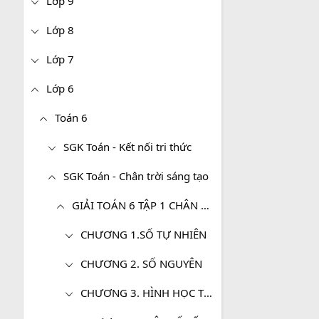
Lớp 9
Lớp 8
Lớp 7
Lớp 6
Toán 6
SGK Toán - Kết nối tri thức
SGK Toán - Chân trời sáng tạo
GIẢI TOÁN 6 TẬP 1 CHÂN TRỜI SÁNG TẠO
CHƯƠNG 1.SỐ TỰ NHIÊN
CHƯƠNG 2. SỐ NGUYÊN
CHƯƠNG 3. HÌNH HỌC TRỰC QUAN. CÁC HÌNH PHẲNG TRONG THỰC TIỄN