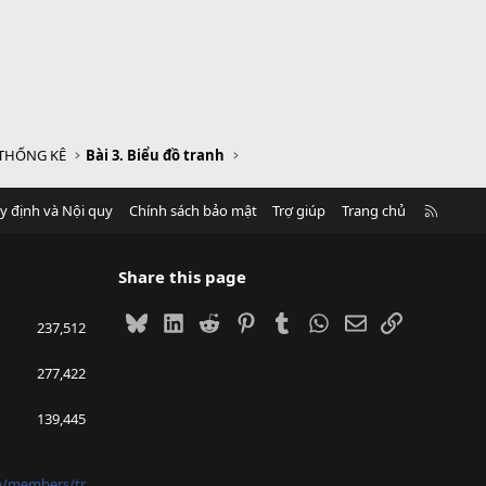
 THỐNG KÊ
Bài 3. Biểu đồ tranh
R
y định và Nội quy
Chính sách bảo mật
Trợ giúp
Trang chủ
S
S
Share this page
Bluesky
LinkedIn
Reddit
Pinterest
Tumblr
WhatsApp
Email
Link
237,512
277,422
139,445
vn/members/tr