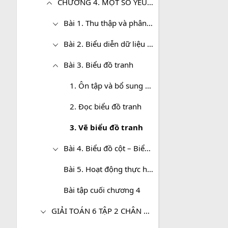
CHƯƠNG 4. MỘT SỐ YẾU TỐ THỐNG KÊ
Bài 1. Thu thập và phân loại dữ liệu
Bài 2. Biểu diễn dữ liệu trên bảng
Bài 3. Biểu đồ tranh
1. Ôn tập và bổ sung kiến thức
2. Đọc biểu đồ tranh
3. Vẽ biểu đồ tranh
Bài 4. Biểu đồ cột – Biểu đồ cột kép
Bài 5. Hoạt động thực hành và trải nghiệm. Thu thập dữ liệu về nhiệt độ trong tuần tại địa phương
Bài tập cuối chương 4
GIẢI TOÁN 6 TẬP 2 CHÂN TRỜI SÁNG TẠO