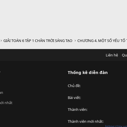
GIẢI TOÁN 6 TẬP 1 CHÂN TRỜI SÁNG TẠO
CHƯƠNG 4. MỘT SỐ YẾU TỐ
Liên hệ
Qu
?
Thống kê diễn đàn
Chủ đề
an
Bài viết
ới nhất
Thành viên
Thành viên mới nhất
https://zix.