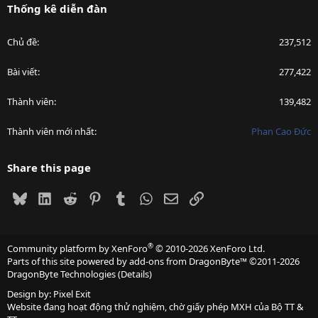
Thống kê diễn đàn
Chủ đề
237,512
Bài viết
277,422
Thành viên
139,482
Thành viên mới nhất
Phan Cao Đức
Share this page
Bluesky
LinkedIn
Reddit
Pinterest
Tumblr
WhatsApp
Email
Link
®
Community platform by XenForo
© 2010-2026 XenForo Ltd.
Parts of this site powered by
add-ons from DragonByte™
©2011-2026
DragonByte Technologies
(
Details
)
Design by:
Pixel Exit
Website đang hoạt động thử nghiệm, chờ giấy phép MXH của Bộ TT &