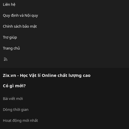
Liên hệ
Quy định và Nội quy
Chính sách bảo mật
Trợ giúp
Trang chủ
R
S
S
Zix.vn - Học Vật lí Online chất lượng cao
Có gì mới?
Bài viết mới
Dòng thời gian
Hoạt động mới nhất