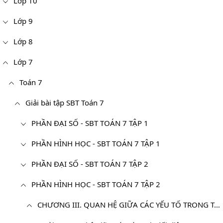
Lớp 10
Lớp 9
Lớp 8
Lớp 7
Toán 7
Giải bài tập SBT Toán 7
PHẦN ĐẠI SỐ - SBT TOÁN 7 TẬP 1
PHẦN HÌNH HỌC - SBT TOÁN 7 TẬP 1
PHẦN ĐẠI SỐ - SBT TOÁN 7 TẬP 2
PHẦN HÌNH HỌC - SBT TOÁN 7 TẬP 2
CHƯƠNG III. QUAN HỆ GIỮA CÁC YẾU TỐ TRONG TAM GIÁC. CÁC ĐƯỜNG ĐỒNG QUY CỦA TAM GIÁC