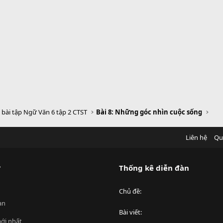
h bài tập Ngữ Văn 6 tập 2 CTST
Bài 8: Những góc nhìn cuộc sống
Liên hệ
Qu
?
Thống kê diễn đàn
Chủ đề
an
Bài viết
ới nhất