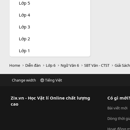
Lớp 5
Lớp 4
Lớp 3
Lớp 2
Lớp 1
Home
Diễn đàn
Lớp 6
Ngữ Văn 6
SBT Văn - CTST
Giải Sác
Change width
Tiếng Việt
Zix.vn - Học Vật lí Online chất lượng
Có gì mới
cao
Bài viết mới
Dòng thời gi
Hoạt động m