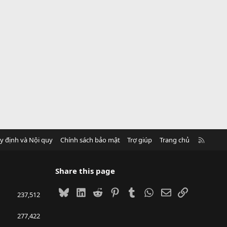
R
y định và Nội quy
Chính sách bảo mật
Trợ giúp
Trang chủ
S
S
Share this page
Bluesky
LinkedIn
Reddit
Pinterest
Tumblr
WhatsApp
Email
Link
237,512
277,422