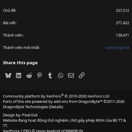
Chủ đề
237,512
Bài viết
277,422
Thành viên
139,471
Thành viên mới nhất
raykobegiris9
Share this page
Bluesky
LinkedIn
Reddit
Pinterest
Tumblr
WhatsApp
Email
Link
®
Community platform by XenForo
© 2010-2026 XenForo Ltd.
Parts of this site powered by
add-ons from DragonByte™
©2011-2026
DragonByte Technologies
(
Details
)
Design by:
Pixel Exit
Website đang hoạt động thử nghiệm, chờ giấy phép MXH của Bộ TT &
TT.
XenPorta 2 PRO
© Jason Axelrod of
8WAYRUN