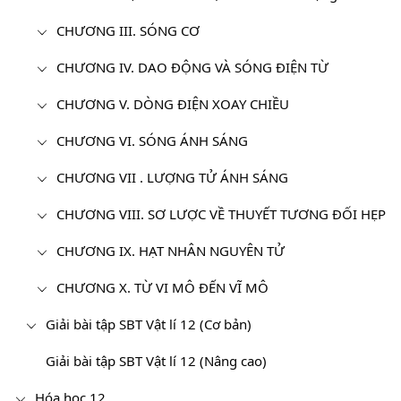
CHƯƠNG III. SÓNG CƠ
CHƯƠNG IV. DAO ĐỘNG VÀ SÓNG ĐIỆN TỪ
CHƯƠNG V. DÒNG ĐIỆN XOAY CHIỀU
CHƯƠNG VI. SÓNG ÁNH SÁNG
CHƯƠNG VII . LƯỢNG TỬ ÁNH SÁNG
CHƯƠNG VIII. SƠ LƯỢC VỀ THUYẾT TƯƠNG ĐỐI HẸP
CHƯƠNG IX. HẠT NHÂN NGUYÊN TỬ
CHƯƠNG X. TỪ VI MÔ ĐẾN VĨ MÔ
Giải bài tập SBT Vật lí 12 (Cơ bản)
Giải bài tập SBT Vật lí 12 (Nâng cao)
Hóa học 12