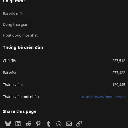
Có gì mới?
Bài viết mới
Dòng thời gian
Hoạt động mới nhất
Thống kê diễn đàn
Chủ đề
237,512
Bài viết
277,422
Thành viên
139,445
Thành viên mới nhất
https://zix.vn/members/tr
Share this page
Bluesky
LinkedIn
Reddit
Pinterest
Tumblr
WhatsApp
Email
Link