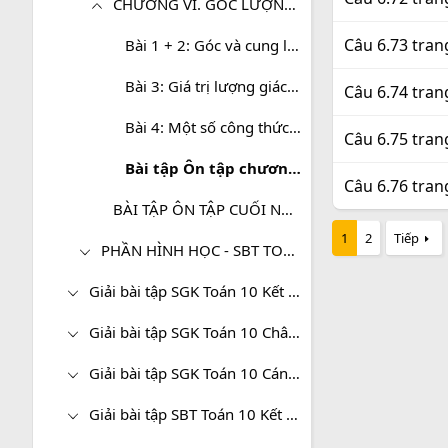
CHƯƠNG VI. GÓC LƯỢNG GIÁC VÀ CÔNG THỨC LƯỢNG GIÁC
Câu 6.73 tran
Bài 1 + 2: Góc và cung lượng giác. Giá trị lượng giác của góc (cung) lượng giác
Bài 3: Giá trị lượng giác của các góc (cung) có liên quan đặc biệt
Câu 6.74 tran
Bài 4: Một số công thức lượng giác
Câu 6.75 tran
Bài tập Ôn tập chương VI: Góc lượng giác và công thức lượng giác
Câu 6.76 tran
BÀI TẬP ÔN TẬP CUỐI NĂM - ĐẠI SỐ 10 NÂNG CAO
1
2
Tiếp
PHẦN HÌNH HỌC - SBT TOÁN 10 (NÂNG CAO)
Giải bài tập SGK Toán 10 Kết nối tri thức
Giải bài tập SGK Toán 10 Chân trời sáng tạo
Giải bài tập SGK Toán 10 Cánh diều
Giải bài tập SBT Toán 10 Kết nối tri thức