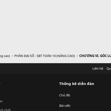
ng cao)
PHẦN ĐẠI SỐ - SBT TOÁN 10 (NÂNG CAO)
Liên hệ
Qu
?
Thống kê diễn đàn
Chủ đề
an
Bài viết
ới nhất