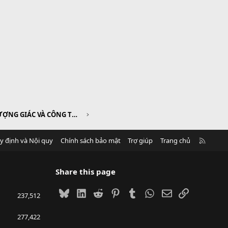
CHƯƠNG VI. GÓC LƯỢNG GIÁC VÀ CÔNG THỨC LƯỢNG GIÁC
R
y định và Nội quy
Chính sách bảo mật
Trợ giúp
Trang chủ
S
S
Share this page
Bluesky
LinkedIn
Reddit
Pinterest
Tumblr
WhatsApp
Email
Link
237,512
277,422