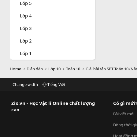
Lớp 5
Lớp 4
Lớp 3
Lớp 2
Lớp 1
Home
Diễn đàn
Lớp 10
Toán 10
Giải bài tập SBT Toán 10 (Nâ
Change width
Tiếng Việt
Zix.vn - Học Vật lí Online chất lượng
Có gì mới
cao
Bài viết mới
Dòng thời gi
Hoạt động m