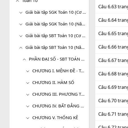
Toán 10
Câu 6.63 tran
Giải bài tập SGK Toán 10 (Cơ bản)
Câu 6.64 tran
Giải bài tập SGK Toán 10 (Nâng cao)
Câu 6.65 tran
Giải bài tập SBT Toán 10 (Cơ bản)
Câu 6.66 tran
Giải bài tập SBT Toán 10 (Nâng cao)
PHẦN ĐẠI SỐ - SBT TOÁN 10 (NÂNG CAO)
Câu 6.67 tran
CHƯƠNG I. MỆNH ĐỀ - TẬP HỢP
Câu 6.68 tran
CHƯƠNG II. HÀM SỐ
Câu 6.69 tran
CHƯƠNG III. PHƯƠNG TRÌNH BẬC NHẤT VÀ BẬC HAI
Câu 6.70 tran
CHƯƠNG IV. BẤT ĐẲNG THỨC VÀ BẤT PHƯƠNG TRÌNH
Câu 6.71 tran
CHƯƠNG V. THỐNG KÊ
Câu 6.72 tran