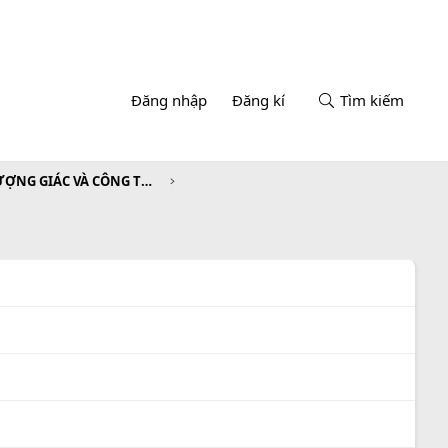
Đăng nhập
Đăng kí
Tìm kiếm
CHƯƠNG VI. GÓC LƯỢNG GIÁC VÀ CÔNG THỨC LƯỢNG GIÁC