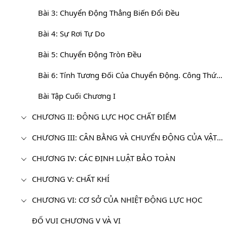
Bài 3: Chuyển Động Thẳng Biến Đổi Đều
Bài 4: Sự Rơi Tự Do
Bài 5: Chuyển Động Tròn Đều
Bài 6: Tính Tương Đối Của Chuyển Động. Công Thức Cộng Vận Tốc
Bài Tập Cuối Chương I
CHƯƠNG II: ĐỘNG LỰC HỌC CHẤT ĐIỂM
CHƯƠNG III: CÂN BẰNG VÀ CHUYỂN ĐỘNG CỦA VẬT RẮN
CHƯƠNG IV: CÁC ĐỊNH LUẬT BẢO TOÀN
CHƯƠNG V: CHẤT KHÍ
CHƯƠNG VI: CƠ SỞ CỦA NHIỆT ĐỘNG LỰC HỌC
ĐỐ VUI CHƯƠNG V VÀ VI