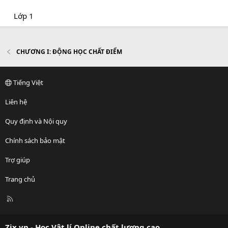
Lớp 1
CHƯƠNG I: ĐỘNG HỌC CHẤT ĐIỂM
Tiếng Việt
Liên hệ
Quy định và Nội quy
Chính sách bảo mật
Trợ giúp
Trang chủ
R
S
S
Zix.vn - Học Vật lí Online chất lượng cao