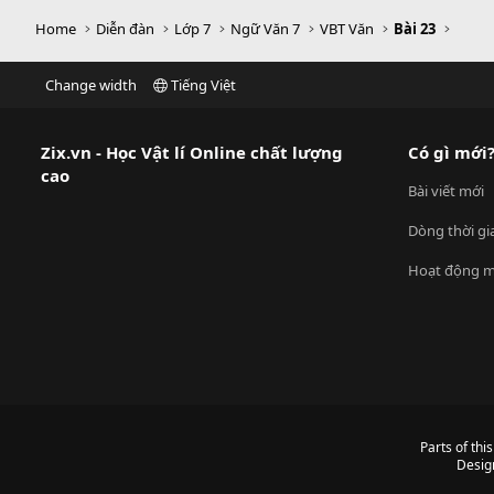
Home
Diễn đàn
Lớp 7
Ngữ Văn 7
VBT Văn
Bài 23
Change width
Tiếng Việt
Zix.vn - Học Vật lí Online chất lượng
Có gì mới
cao
Bài viết mới
Dòng thời gi
Hoạt động m
Parts of thi
Desig