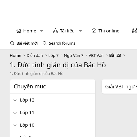
Home
Tài liệu
Thi online
Bài viết mới
Search forums
Home
Diễn đàn
Lớp 7
Ngữ Văn 7
VBT Văn
Bài 23
1. Đức tính giản dị của Bác Hồ
1. Đức tính giản dị của Bác Hồ
Chuyên mục
Giải VBT ngữ 
Lớp 12
Lớp 11
Lớp 10