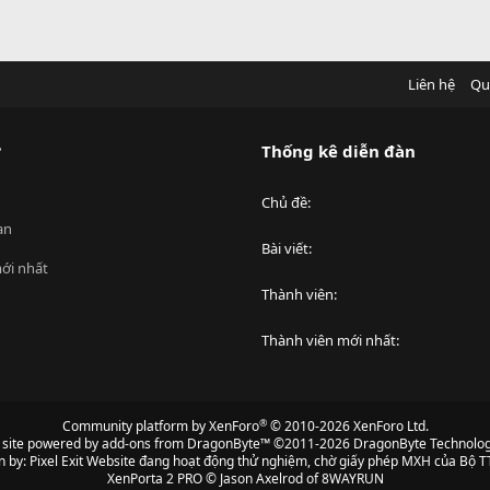
Liên hệ
Qu
?
Thống kê diễn đàn
Chủ đề
an
Bài viết
ới nhất
Thành viên
Thành viên mới nhất
®
Community platform by XenForo
© 2010-2026 XenForo Ltd.
s site powered by
add-ons from DragonByte™
©2011-2026
DragonByte Technolog
n by:
Pixel Exit
Website đang hoạt động thử nghiệm, chờ giấy phép MXH của Bộ TT
XenPorta 2 PRO
© Jason Axelrod of
8WAYRUN