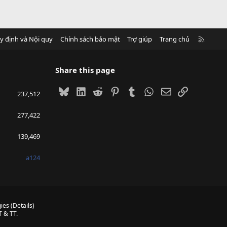
R
y định và Nội quy
Chính sách bảo mật
Trợ giúp
Trang chủ
S
S
Share this page
Bluesky
LinkedIn
Reddit
Pinterest
Tumblr
WhatsApp
Email
Link
237,512
277,422
139,469
a124
ies
(
Details
)
 & TT.