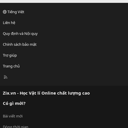
Tiếng Việt
Liên hệ
Quy định và Nội quy
Chính sách bảo mật
Trợ giúp
Trang chủ
R
S
S
Zix.vn - Học Vật lí Online chất lượng cao
Có gì mới?
Bài viết mới
Dòng thời gian