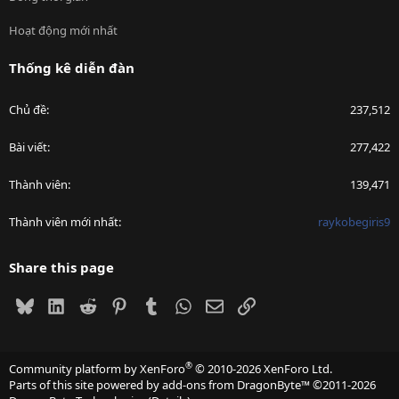
Hoạt động mới nhất
Thống kê diễn đàn
Chủ đề
237,512
Bài viết
277,422
Thành viên
139,471
Thành viên mới nhất
raykobegiris9
Share this page
Bluesky
LinkedIn
Reddit
Pinterest
Tumblr
WhatsApp
Email
Link
®
Community platform by XenForo
© 2010-2026 XenForo Ltd.
Parts of this site powered by
add-ons from DragonByte™
©2011-2026