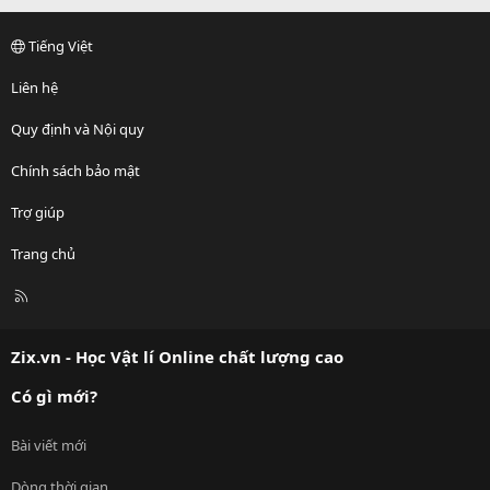
Tiếng Việt
Liên hệ
Quy định và Nội quy
Chính sách bảo mật
Trợ giúp
Trang chủ
R
S
S
Zix.vn - Học Vật lí Online chất lượng cao
Có gì mới?
Bài viết mới
Dòng thời gian