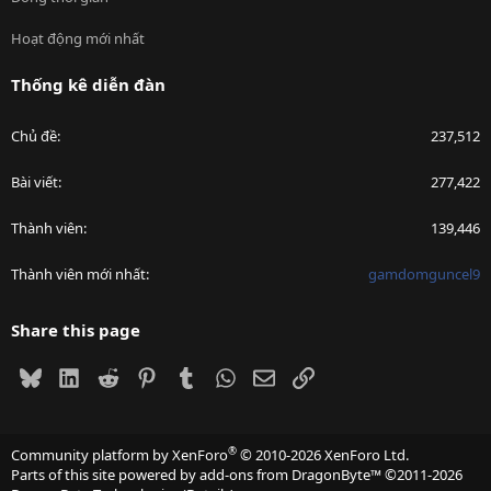
Hoạt động mới nhất
Thống kê diễn đàn
Chủ đề
237,512
Bài viết
277,422
Thành viên
139,446
Thành viên mới nhất
gamdomguncel9
Share this page
Bluesky
LinkedIn
Reddit
Pinterest
Tumblr
WhatsApp
Email
Link
®
Community platform by XenForo
© 2010-2026 XenForo Ltd.
Parts of this site powered by
add-ons from DragonByte™
©2011-2026