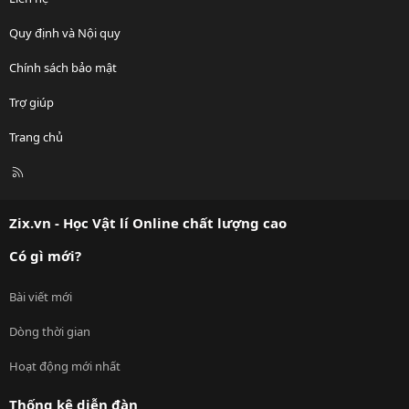
Quy định và Nội quy
Chính sách bảo mật
Trợ giúp
Trang chủ
R
S
S
Zix.vn - Học Vật lí Online chất lượng cao
Có gì mới?
Bài viết mới
Dòng thời gian
Hoạt động mới nhất
Thống kê diễn đàn