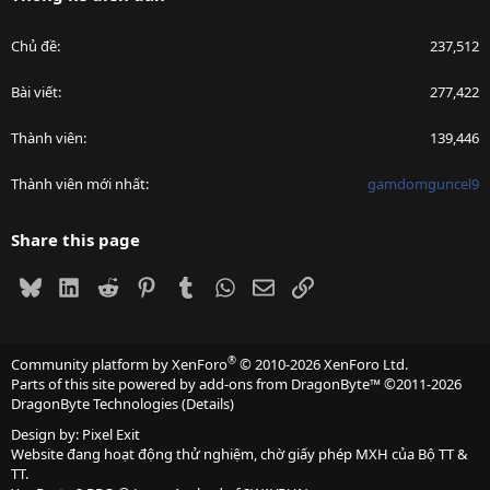
Chủ đề
237,512
Bài viết
277,422
Thành viên
139,446
Thành viên mới nhất
gamdomguncel9
Share this page
Bluesky
LinkedIn
Reddit
Pinterest
Tumblr
WhatsApp
Email
Link
®
Community platform by XenForo
© 2010-2026 XenForo Ltd.
Parts of this site powered by
add-ons from DragonByte™
©2011-2026
DragonByte Technologies
(
Details
)
Design by:
Pixel Exit
Website đang hoạt động thử nghiệm, chờ giấy phép MXH của Bộ TT &
TT.