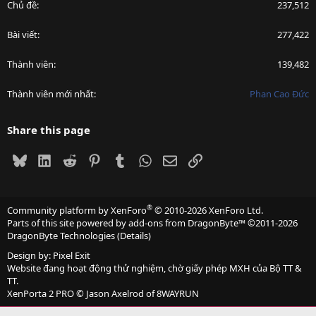
Chủ đề
237,512
Bài viết
277,422
Thành viên
139,482
Thành viên mới nhất
Phan Cao Đức
Share this page
Bluesky
LinkedIn
Reddit
Pinterest
Tumblr
WhatsApp
Email
Link
®
Community platform by XenForo
© 2010-2026 XenForo Ltd.
Parts of this site powered by
add-ons from DragonByte™
©2011-2026
DragonByte Technologies
(
Details
)
Design by:
Pixel Exit
Website đang hoạt động thử nghiệm, chờ giấy phép MXH của Bộ TT &
TT.
XenPorta 2 PRO
© Jason Axelrod of
8WAYRUN