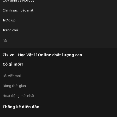
Quy định và Nội quy
Chính sách bảo mật
Trợ giúp
Trang chủ
R
S
S
Zix.vn - Học Vật lí Online chất lượng cao
Có gì mới?
Bài viết mới
Dòng thời gian
Hoạt động mới nhất
Thống kê diễn đàn