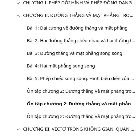
CHƯƠNG I. PHÉP DỜI HÌNH VÀ PHÉP ĐỒNG DẠNG TRONG MẶT PHẲNG
CHƯƠNG II. ĐƯỜNG THẲNG VÀ MẶT PHẲNG TRONG KHÔNG GIAN. QUAN HỆ SONG SONG
Bài 1: Đại cương về đường thằng và mặt phẳng
Bài 2: Hai đường thẳng chéo nhau và hai đường thẳng song song
Bài 3: Đường thẳng và mặt phẳng song song
Bài 4: Hai mặt phẳng song song
Bài 5: Phép chiếu song song. Hình biểu diễn của một hình không gian
Ôn tập chương 2: Đường thẳng và mặt phẳng trong không gian. Quan hệ song song - Câu hỏi và bài tập
Ôn tập chương 2: Đường thẳng và mặt phẳng trong không gian. Quan hệ song song - Đề toán tổng hợp
Ôn tập chương 2: Đường thẳng và mặt phẳng trong không gian. Quan hệ song song - Câu hỏi trắc nghiệm
CHƯƠNG III. VECTƠ TRONG KHÔNG GIAN. QUAN HỆ VUÔNG GÓC TRONG KHÔNG GIAN