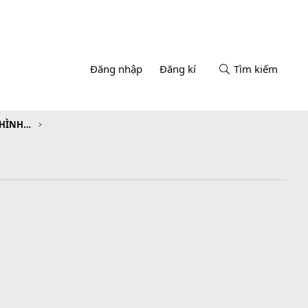
Đăng nhập
Đăng kí
Tìm kiếm
CHƯƠNG IV. HÌNH LĂNG TRỤ ĐỨNG. HÌNH CHÓP ĐỀU