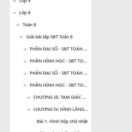
Lớp 9
Lớp 8
Toán 8
Giải bài tập SBT Toán 8
PHẦN ĐẠI SỐ - SBT TOÁN 8 TẬP 1
PHẦN HÌNH HỌC - SBT TOÁN 8 TẬP 1
PHẦN ĐẠI SỐ - SBT TOÁN 8 TẬP 2
PHẦN HÌNH HỌC - SBT TOÁN 8 TẬP 2
CHƯƠNG III. TAM GIÁC ĐỒNG DẠNG
CHƯƠNG IV. HÌNH LĂNG TRỤ ĐỨNG. HÌNH CHÓP ĐỀU
Bài 1. Hình hộp chữ nhật