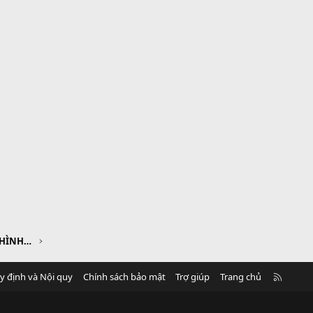
CHƯƠNG IV. HÌNH LĂNG TRỤ ĐỨNG. HÌNH CHÓP ĐỀU
R
y định và Nội quy
Chính sách bảo mật
Trợ giúp
Trang chủ
S
S