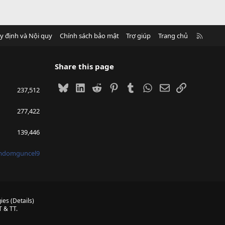
R
y định và Nội quy
Chính sách bảo mật
Trợ giúp
Trang chủ
S
S
Share this page
Bluesky
LinkedIn
Reddit
Pinterest
Tumblr
WhatsApp
Email
Link
237,512
277,422
139,446
mdomguncel9
ies
(
Details
)
 & TT.