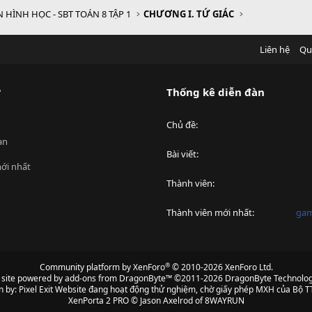
 HÌNH HỌC - SBT TOÁN 8 TẬP 1
CHƯƠNG I. TỨ GIÁC
Liên hệ
Qu
?
Thống kê diễn đàn
Chủ đề
an
Bài viết
ới nhất
Thành viên
Thành viên mới nhất
ga
®
Community platform by XenForo
© 2010-2026 XenForo Ltd.
s site powered by
add-ons from DragonByte™
©2011-2026
DragonByte Technolog
n by:
Pixel Exit
Website đang hoạt động thử nghiệm, chờ giấy phép MXH của Bộ TT
XenPorta 2 PRO
© Jason Axelrod of
8WAYRUN