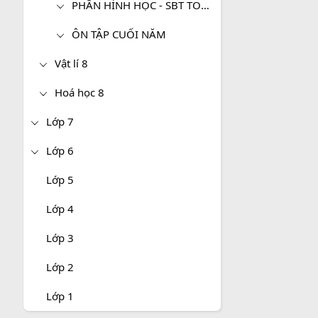
PHẦN HÌNH HỌC - SBT TOÁN 8 TẬP 2
ÔN TẬP CUỐI NĂM
Vật lí 8
Hoá học 8
Lớp 7
Lớp 6
Lớp 5
Lớp 4
Lớp 3
Lớp 2
Lớp 1