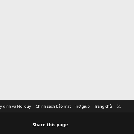
R
y định và Nội quy
Chính sách bảo mật
Trợ giúp
Trang chủ
S
S
Share this page