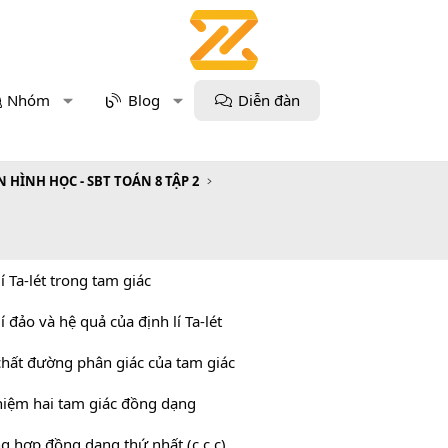
Nhóm
Blog
Diễn đàn
 HÌNH HỌC - SBT TOÁN 8 TẬP 2
lí Ta-lét trong tam giác
lí đảo và hệ quả của định lí Ta-lét
 chất đường phân giác của tam giác
 niệm hai tam giác đồng dạng
ng hợp đồng dạng thứ nhất (c.c.c)