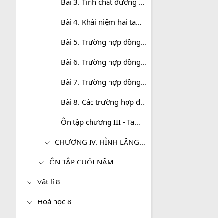
Bài 3. Tính chất đường phân giác của tam giác
Bài 4. Khái niệm hai tam giác đồng dạng
Bài 5. Trường hợp đồng dạng thứ nhất (c.c.c)
Bài 6. Trường hợp đồng dạng thứ hai (c.g.c)
Bài 7. Trường hợp đồng dạng thứ ba (g.g)
Bài 8. Các trường hợp đồng dạng của tam giác vuông
Ôn tập chương III - Tam giác đồng dạng
CHƯƠNG IV. HÌNH LĂNG TRỤ ĐỨNG. HÌNH CHÓP ĐỀU
ÔN TẬP CUỐI NĂM
Vật lí 8
Hoá học 8