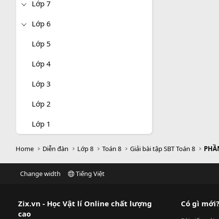
Lớp 7
Lớp 6
Lớp 5
Lớp 4
Lớp 3
Lớp 2
Lớp 1
Home
Diễn đàn
Lớp 8
Toán 8
Giải bài tập SBT Toán 8
PHẦN
Change width
Tiếng Việt
Zix.vn - Học Vật lí Online chất lượng
Có gì mới
cao