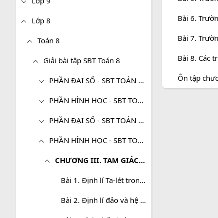
Lớp 9
Bài 6. Trườ
Lớp 8
Bài 7. Trườ
Toán 8
Bài 8. Các 
Giải bài tập SBT Toán 8
Ôn tập chươ
PHẦN ĐẠI SỐ - SBT TOÁN 8 TẬP 1
PHẦN HÌNH HỌC - SBT TOÁN 8 TẬP 1
PHẦN ĐẠI SỐ - SBT TOÁN 8 TẬP 2
PHẦN HÌNH HỌC - SBT TOÁN 8 TẬP 2
CHƯƠNG III. TAM GIÁC ĐỒNG DẠNG
Bài 1. Định lí Ta-lét trong tam giác
Bài 2. Định lí đảo và hệ quả của định lí Ta-lét