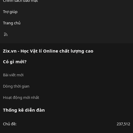
Chính sách bảo mật
Trợ giúp
Trang chủ
R
S
S
Zix.vn - Học Vật lí Online chất lượng cao
Có gì mới?
Bài viết mới
Dòng thời gian
Hoạt động mới nhất
Thống kê diễn đàn
Chủ đề
237,512