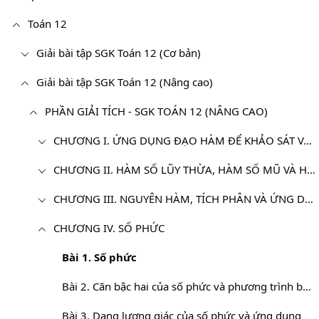
Toán 12
Giải bài tập SGK Toán 12 (Cơ bản)
Giải bài tập SGK Toán 12 (Nâng cao)
PHẦN GIẢI TÍCH - SGK TOÁN 12 (NÂNG CAO)
CHƯƠNG I. ỨNG DỤNG ĐẠO HÀM ĐỂ KHẢO SÁT VÀ VẼ ĐỒ THỊ CỦA HÀM SỐ
CHƯƠNG II. HÀM SỐ LŨY THỪA, HÀM SỐ MŨ VÀ HÀM SỐ LÔGARIT
CHƯƠNG III. NGUYÊN HÀM, TÍCH PHÂN VÀ ỨNG DỤNG
CHƯƠNG IV. SỐ PHỨC
Bài 1. Số phức
Bài 2. Căn bậc hai của số phức và phương trình bậc hai
Bài 3. Dạng lượng giác của số phức và ứng dụng