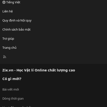
Tiếng Việt
Liên hệ
Quy định và Nội quy
Chính sách bảo mật
Trợ giúp
Trang chủ
R
S
S
Zix.vn - Học Vật lí Online chất lượng cao
Có gì mới?
Bài viết mới
Dòng thời gian