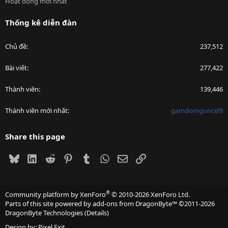
Hoạt động mới nhất
Thống kê diễn đàn
Chủ đề
237,512
Bài viết
277,422
Thành viên
139,446
Thành viên mới nhất
gamdomguncel9
Share this page
Bluesky
LinkedIn
Reddit
Pinterest
Tumblr
WhatsApp
Email
Link
®
Community platform by XenForo
© 2010-2026 XenForo Ltd.
Parts of this site powered by
add-ons from DragonByte™
©2011-2026
DragonByte Technologies
(
Details
)
Design by:
Pixel Exit