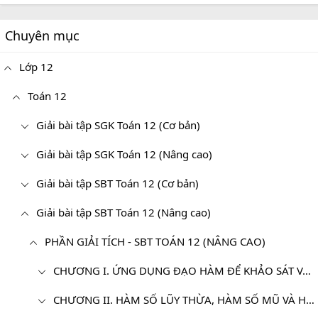
Chuyên mục
Lớp 12
Toán 12
Giải bài tập SGK Toán 12 (Cơ bản)
Giải bài tập SGK Toán 12 (Nâng cao)
Giải bài tập SBT Toán 12 (Cơ bản)
Giải bài tập SBT Toán 12 (Nâng cao)
PHẦN GIẢI TÍCH - SBT TOÁN 12 (NÂNG CAO)
CHƯƠNG I. ỨNG DỤNG ĐẠO HÀM ĐỂ KHẢO SÁT VÀ VẼ ĐỒ THỊ HÀM SỐ
CHƯƠNG II. HÀM SỐ LŨY THỪA, HÀM SỐ MŨ VÀ HÀM SỐ LÔGARIT