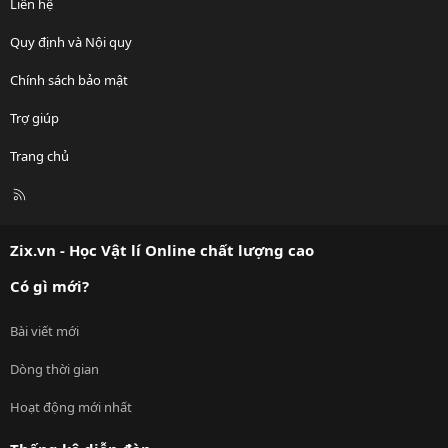
Liên hệ
Quy định và Nội quy
Chính sách bảo mật
Trợ giúp
Trang chủ
R
S
S
Zix.vn - Học Vật lí Online chất lượng cao
Có gì mới?
Bài viết mới
Dòng thời gian
Hoạt động mới nhất