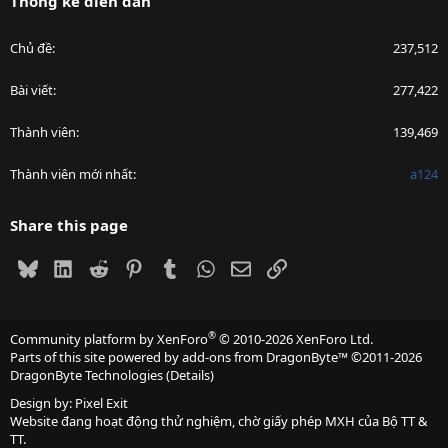
Thống kê diễn đàn
Chủ đề
237,512
Bài viết
277,422
Thành viên
139,469
Thành viên mới nhất
a124
Share this page
Bluesky
LinkedIn
Reddit
Pinterest
Tumblr
WhatsApp
Email
Link
®
Community platform by XenForo
© 2010-2026 XenForo Ltd.
Parts of this site powered by
add-ons from DragonByte™
©2011-2026
DragonByte Technologies
(
Details
)
Design by:
Pixel Exit
Website đang hoạt động thử nghiệm, chờ giấy phép MXH của Bộ TT &
TT.