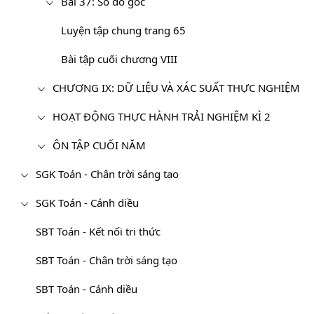
Bài 37: Số đo góc
Luyện tập chung trang 65
Bài tập cuối chương VIII
CHƯƠNG IX: DỮ LIỆU VÀ XÁC SUẤT THỰC NGHIỆM
HOẠT ĐỘNG THỰC HÀNH TRẢI NGHIỆM KÌ 2
ÔN TẬP CUỐI NĂM
SGK Toán - Chân trời sáng tạo
SGK Toán - Cánh diều
SBT Toán - Kết nối tri thức
SBT Toán - Chân trời sáng tạo
SBT Toán - Cánh diều