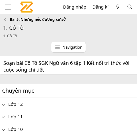
Đăng nhập
Đăng kí
Bài 5: Những nẻo đường xứ sở
1. Cô Tô
1. Cô Tô
Navigation
Soạn bài Cô Tô SGK Ngữ văn 6 tập 1 Kết nối tri thức với
cuộc sống chi tiết
Chuyên mục
Lớp 12
Lớp 11
Lớp 10