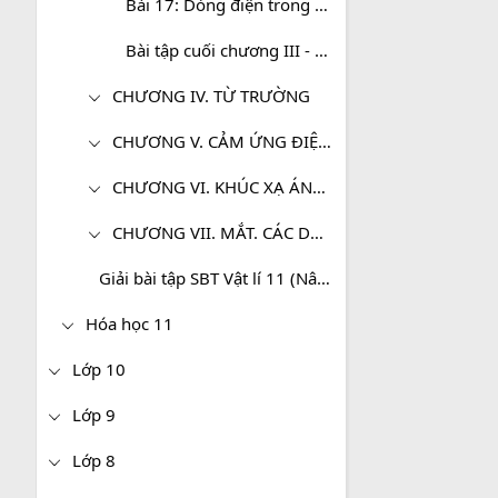
Bài 17: Dòng điện trong chất bán dẫn
Bài tập cuối chương III - Dòng điện trong các môi trường
CHƯƠNG IV. TỪ TRƯỜNG
CHƯƠNG V. CẢM ỨNG ĐIỆN TỪ
CHƯƠNG VI. KHÚC XẠ ÁNH SÁNG
CHƯƠNG VII. MẮT. CÁC DỤNG CỤ QUANG
Giải bài tập SBT Vật lí 11 (Nâng cao)
Hóa học 11
Lớp 10
Lớp 9
Lớp 8