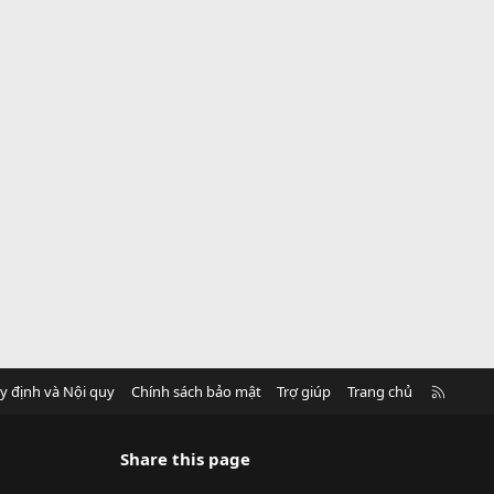
R
y định và Nội quy
Chính sách bảo mật
Trợ giúp
Trang chủ
S
S
Share this page