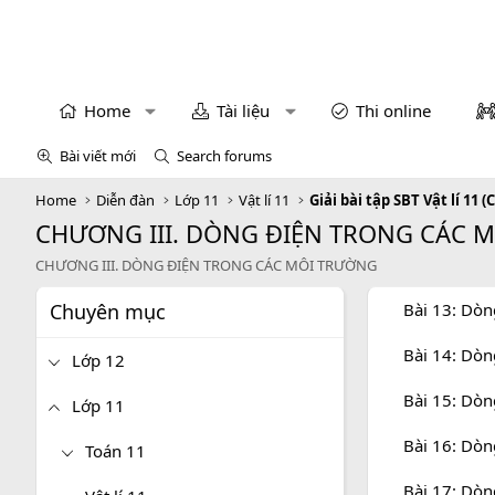
Home
Tài liệu
Thi online
Bài viết mới
Search forums
Home
Diễn đàn
Lớp 11
Vật lí 11
Giải bài tập SBT Vật lí 11 (
CHƯƠNG III. DÒNG ĐIỆN TRONG CÁC 
CHƯƠNG III. DÒNG ĐIỆN TRONG CÁC MÔI TRƯỜNG
Chuyên mục
Bài 13: Dòn
Bài 14: Dòn
Lớp 12
Bài 15: Dòn
Lớp 11
Bài 16: Dòn
Toán 11
Bài 17: Dòn