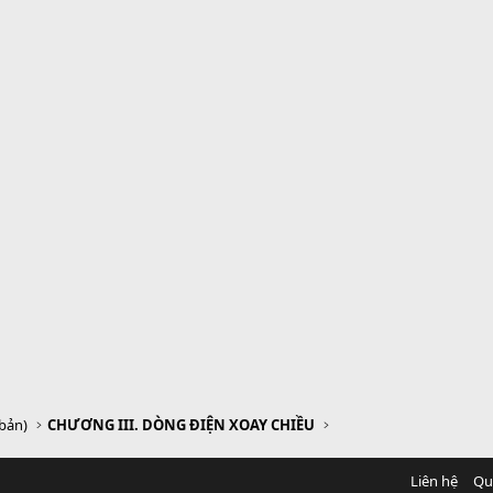
 bản)
CHƯƠNG III. DÒNG ĐIỆN XOAY CHIỀU
Liên hệ
Qu