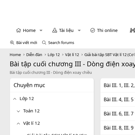
Home
Tài liệu
Thi online
Bài viết mới
Search forums
Home
Diễn đàn
Lớp 12
Vật lí 12
Giải bài tập SBT Vật lí 12 (Cơ
Bài tập cuối chương III - Dòng điện xoa
Bài tập cuối chương III - Dòng điện xoay chiều
Chuyên mục
Bài III. 1, III.
Lớp 12
Bài III. 4, III.
Toán 12
Bài III. 6, III.
Vật lí 12
Bài III. 8, III.