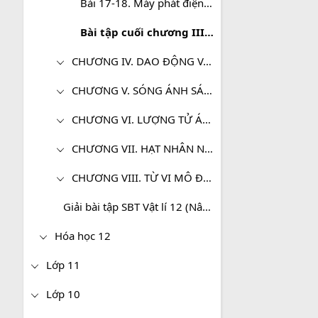
Bài 17-18. Máy phát điện xoay chiều .Động cơ không đồng bộ ba pha
Bài tập cuối chương III - Dòng điện xoay chiều
CHƯƠNG IV. DAO ĐỘNG VÀ SÓNG ĐIỆN TỪ
CHƯƠNG V. SÓNG ÁNH SÁNG
CHƯƠNG VI. LƯỢNG TỬ ÁNH SÁNG
CHƯƠNG VII. HẠT NHÂN NGUYÊN TỬ
CHƯƠNG VIII. TỪ VI MÔ ĐÉN VĨ MÔ
Giải bài tập SBT Vật lí 12 (Nâng cao)
Hóa học 12
Lớp 11
Lớp 10