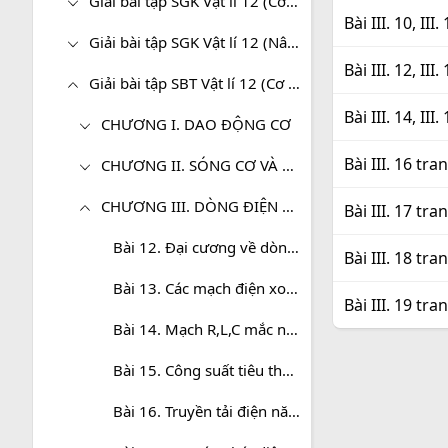
Giải bài tập SGK Vật lí 12 (Cơ bản)
Bài III. 10, II
Giải bài tập SGK Vật lí 12 (Nâng cao)
Bài III. 12, III
Giải bài tập SBT Vật lí 12 (Cơ bản)
Bài III. 14, II
CHƯƠNG I. DAO ĐỘNG CƠ
Bài III. 16 tra
CHƯƠNG II. SÓNG CƠ VÀ SÓNG ÂM
CHƯƠNG III. DÒNG ĐIỆN XOAY CHIỀU
Bài III. 17 tra
Bài 12. Đại cương về dòng điện xoay chiều
Bài III. 18 tra
Bài 13. Các mạch điện xoay chiều
Bài III. 19 tra
Bài 14. Mạch R,L,C mắc nối tiếp
Bài 15. Công suất tiêu thụ của mạch điện xoay chiều. Hệ số công suất
Bài 16. Truyền tải điện năng. Máy biến áp