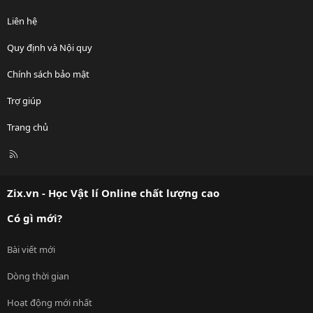
Liên hệ
Quy định và Nội quy
Chính sách bảo mật
Trợ giúp
Trang chủ
R
S
S
Zix.vn - Học Vật lí Online chất lượng cao
Có gì mới?
Bài viết mới
Dòng thời gian
Hoạt động mới nhất