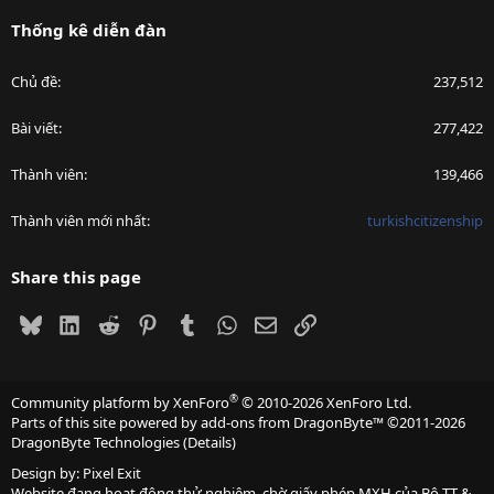
Thống kê diễn đàn
Chủ đề
237,512
Bài viết
277,422
Thành viên
139,466
Thành viên mới nhất
turkishcitizenship
Share this page
Bluesky
LinkedIn
Reddit
Pinterest
Tumblr
WhatsApp
Email
Link
®
Community platform by XenForo
© 2010-2026 XenForo Ltd.
Parts of this site powered by
add-ons from DragonByte™
©2011-2026
DragonByte Technologies
(
Details
)
Design by:
Pixel Exit
Website đang hoạt động thử nghiệm, chờ giấy phép MXH của Bộ TT &