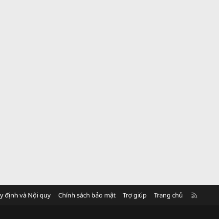
R
y định và Nội quy
Chính sách bảo mật
Trợ giúp
Trang chủ
S
S