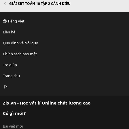
GIẢI SBT TOÁN 10 TẬP 2 CÁNH DIỀU
Tiếng Việt
Liên hệ
Quy định và Nội quy
Chính sách bảo mật
Trợ giúp
Trang chủ
R
S
S
Zix.vn - Học Vật lí Online chất lượng cao
Có gì mới?
Bài viết mới