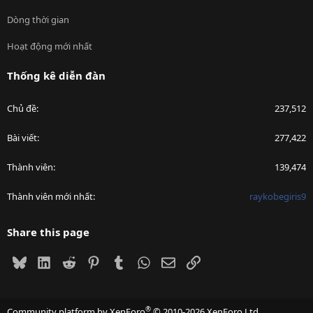
Dòng thời gian
Hoạt động mới nhất
Thống kê diễn đàn
Chủ đề
237,512
Bài viết
277,422
Thành viên
139,474
Thành viên mới nhất
raykobegiris9
Share this page
Bluesky
LinkedIn
Reddit
Pinterest
Tumblr
WhatsApp
Email
Link
®
Community platform by XenForo
© 2010-2026 XenForo Ltd.