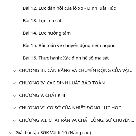
Bài 12. Lực đàn hồi của lò xo - Định luật Húc
Bài 13. Lực ma sát
Bài 14. Lực hướng tâm
Bài 15. Bài toán về chuyển động ném ngang
Bài 16. Thực hành: Xác định hệ số ma sát
CHƯƠNG III. CÂN BẰNG VÀ CHUYỂN ĐỘNG CỦA VẬT RẮN
CHƯƠNG IV. CÁC ĐỊNH LUẬT BẢO TOÀN
CHƯƠNG V. CHẤT KHÍ
CHƯƠNG VI. CƠ SỞ CỦA NHIỆT ĐỘNG LỰC HỌC
CHƯƠNG VII. CHẤT RẮN VÀ CHẤT LỎNG. SỰ CHUYỂN THỂ
Giải bài tập SGK Vật lí 10 (Nâng cao)