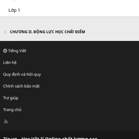
Lớp 1
CHƯƠNG II. ĐỘNG LỰC HỌC CHẤT ĐIỂM
Tiếng Việt
Liên hệ
Quy định và Nội quy
Chính sách bảo mật
Trợ giúp
Trang chủ
R
S
S
Zix.vn - Học Vật lí Online chất lượng cao