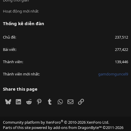
Dòng thời gian
Hoạt động mới nhất
Thống kê diễn đàn
Chủ đề
237,512
Bài viết
277,422
Thành viên
139,446
Thành viên mới nhất
gamdomguncel9
Share this page
Bluesky
LinkedIn
Reddit
Pinterest
Tumblr
WhatsApp
Email
Link
®
Community platform by XenForo
© 2010-2026 XenForo Ltd.
Parts of this site powered by
add-ons from DragonByte™
©2011-2026