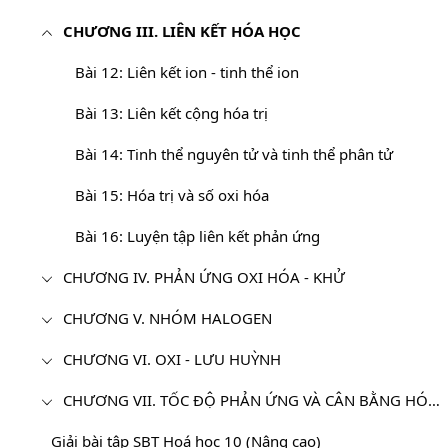
CHƯƠNG III. LIÊN KẾT HÓA HỌC
Bài 12: Liên kết ion - tinh thể ion
Bài 13: Liên kết cộng hóa trị
Bài 14: Tinh thể nguyên tử và tinh thể phân tử
Bài 15: Hóa trị và số oxi hóa
Bài 16: Luyện tập liên kết phản ứng
CHƯƠNG IV. PHẢN ỨNG OXI HÓA - KHỬ
CHƯƠNG V. NHÓM HALOGEN
CHƯƠNG VI. OXI - LƯU HUỲNH
CHƯƠNG VII. TỐC ĐỘ PHẢN ỨNG VÀ CÂN BẰNG HÓA HỌC
Giải bài tập SBT Hoá học 10 (Nâng cao)