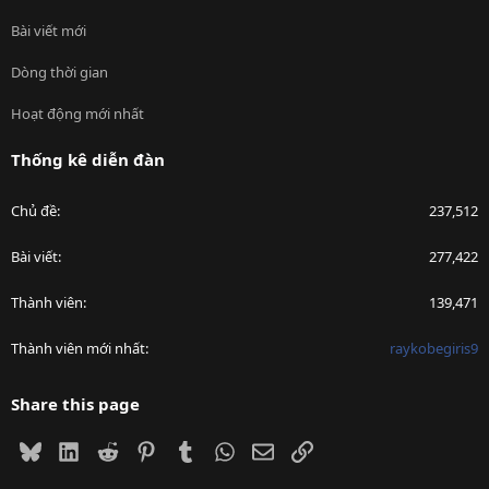
Bài viết mới
Dòng thời gian
Hoạt động mới nhất
Thống kê diễn đàn
Chủ đề
237,512
Bài viết
277,422
Thành viên
139,471
Thành viên mới nhất
raykobegiris9
Share this page
Bluesky
LinkedIn
Reddit
Pinterest
Tumblr
WhatsApp
Email
Link