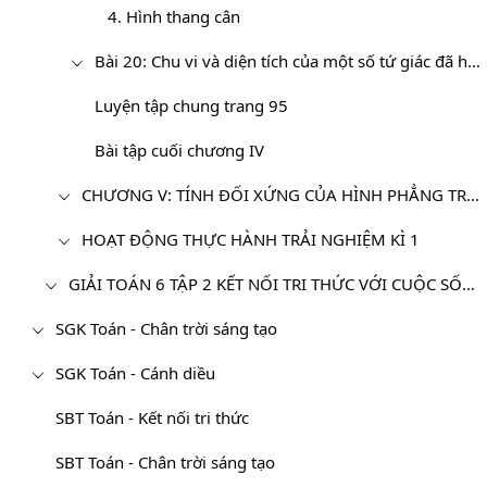
4. Hình thang cân
Bài 20: Chu vi và diện tích của một số tứ giác đã học
Luyện tập chung trang 95
Bài tập cuối chương IV
CHƯƠNG V: TÍNH ĐỐI XỨNG CỦA HÌNH PHẲNG TRONG TỰ NHIÊN
HOẠT ĐỘNG THỰC HÀNH TRẢI NGHIỆM KÌ 1
GIẢI TOÁN 6 TẬP 2 KẾT NỐI TRI THỨC VỚI CUỘC SỐNG
SGK Toán - Chân trời sáng tạo
SGK Toán - Cánh diều
SBT Toán - Kết nối tri thức
SBT Toán - Chân trời sáng tạo