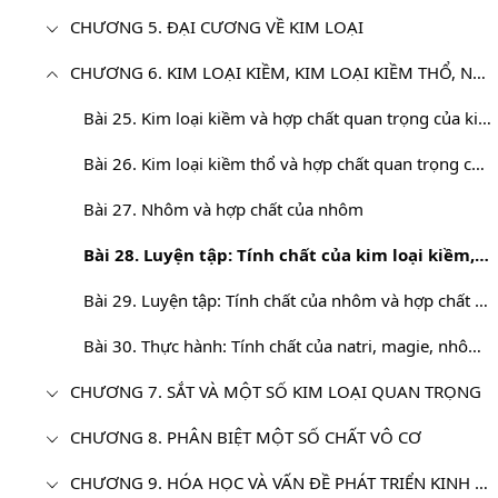
CHƯƠNG 5. ĐẠI CƯƠNG VỀ KIM LOẠI
CHƯƠNG 6. KIM LOẠI KIỀM, KIM LOẠI KIỀM THỔ, NHÔM (SGK Cơ bản)
Bài 25. Kim loại kiềm và hợp chất quan trọng của kim loại kiềm
Bài 26. Kim loại kiềm thổ và hợp chất quan trọng của kim loại kiềm thổ
Bài 27. Nhôm và hợp chất của nhôm
Bài 28. Luyện tập: Tính chất của kim loại kiềm, kim loại kiềm thổ và hợp chất của chúng
Bài 29. Luyện tập: Tính chất của nhôm và hợp chất của nhôm
Bài 30. Thực hành: Tính chất của natri, magie, nhôm và hợp chất của chúng
CHƯƠNG 7. SẮT VÀ MỘT SỐ KIM LOẠI QUAN TRỌNG
CHƯƠNG 8. PHÂN BIỆT MỘT SỐ CHẤT VÔ CƠ
CHƯƠNG 9. HÓA HỌC VÀ VẤN ĐỀ PHÁT TRIỂN KINH TẾ, XÃ HỘI, MÔI TRƯỜNG