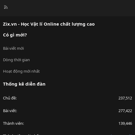
R
S
S
Zix.vn - Học Vật lí Online chất lượng cao
Có gì mới?
Bài viết mới
Dòng thời gian
Hoạt động mới nhất
Thống kê diễn đàn
Chủ đề
237,512
Bài viết
277,422
Thành viên
139,446