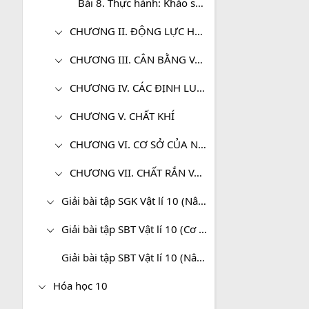
Bài 8. Thực hành: Khảo sát chuyển động rơi tự do. Xác định gia tốc rơi tự do
CHƯƠNG II. ĐỘNG LỰC HỌC CHẤT ĐIỂM
CHƯƠNG III. CÂN BẰNG VÀ CHUYỂN ĐỘNG CỦA VẬT RẮN
CHƯƠNG IV. CÁC ĐỊNH LUẬT BẢO TOÀN
CHƯƠNG V. CHẤT KHÍ
CHƯƠNG VI. CƠ SỞ CỦA NHIỆT ĐỘNG LỰC HỌC
CHƯƠNG VII. CHẤT RẮN VÀ CHẤT LỎNG. SỰ CHUYỂN THỂ
Giải bài tập SGK Vật lí 10 (Nâng cao)
Giải bài tập SBT Vật lí 10 (Cơ bản)
Giải bài tập SBT Vật lí 10 (Nâng cao)
Hóa học 10