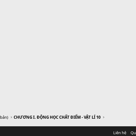
 bản)
CHƯƠNG I. ĐỘNG HỌC CHẤT ĐIỂM - VẬT LÍ 10
Liên hệ
Qu