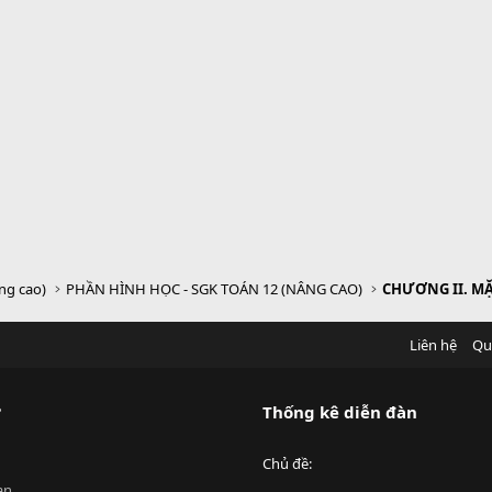
âng cao)
PHẦN HÌNH HỌC - SGK TOÁN 12 (NÂNG CAO)
CHƯƠNG II. MẶ
Liên hệ
Qu
?
Thống kê diễn đàn
Chủ đề
an