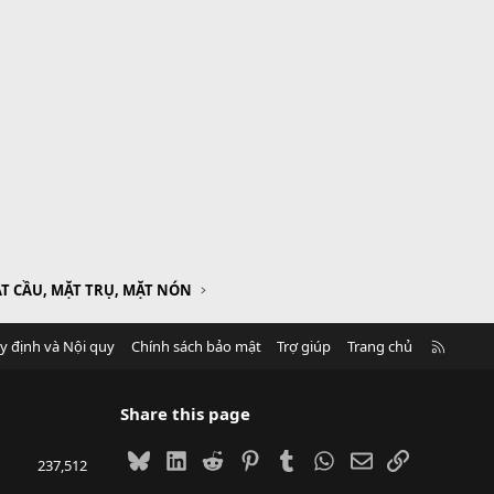
T CẦU, MẶT TRỤ, MẶT NÓN
R
y định và Nội quy
Chính sách bảo mật
Trợ giúp
Trang chủ
S
S
Share this page
Bluesky
LinkedIn
Reddit
Pinterest
Tumblr
WhatsApp
Email
Link
237,512