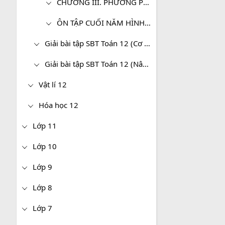
CHƯƠNG III. PHƯƠNG PHÁP TỌA ĐỘ TRONG KHÔNG GIAN
ÔN TẬP CUỐI NĂM HÌNH HỌC - TOÁN 12 NÂNG CAO
Giải bài tập SBT Toán 12 (Cơ bản)
Giải bài tập SBT Toán 12 (Nâng cao)
Vật lí 12
Hóa học 12
Lớp 11
Lớp 10
Lớp 9
Lớp 8
Lớp 7