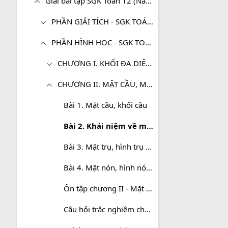
Giải bài tập SGK Toán 12 (Nâng cao)
PHẦN GIẢI TÍCH - SGK TOÁN 12 (NÂNG CAO)
PHẦN HÌNH HỌC - SGK TOÁN 12 (NÂNG CAO)
CHƯƠNG I. KHỐI ĐA DIỆN VÀ THỂ TÍCH CỦA CHÚNG
CHƯƠNG II. MẶT CẦU, MẶT TRỤ, MẶT NÓN
Bài 1. Mặt cầu, khối cầu
Bài 2. Khái niệm về mặt tròn xoay
Bài 3. Mặt trụ, hình trụ và khối trụ
Bài 4. Mặt nón, hình nón và khối nón
Ôn tập chương II - Mặt cầu, mặt trụ, mặt nón
Câu hỏi trắc nghiệm chương II - Mặt cầu, mặt trụ, mặt nón