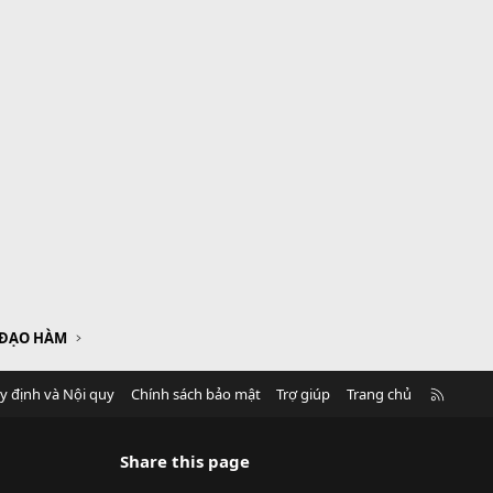
 ĐẠO HÀM
R
y định và Nội quy
Chính sách bảo mật
Trợ giúp
Trang chủ
S
S
Share this page