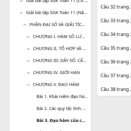
Giải bài tập SGK Toán 11 (Cơ bản)
Câu 32 trang 
Giải bài tập SGK Toán 11 (Nâng cao)
Câu 33 trang 
PHẦN ĐẠI SỐ VÀ GIẢI TÍCH - SGK TOÁN 11 (NÂNG CAO)
Câu 34 trang 
CHƯƠNG I. HÀM SỐ LƯỢNG GIÁC VÀ PHƯƠNG TRÌNH LƯỢNG GIÁC
Câu 35 trang 
CHƯƠNG II. TỔ HỢP VÀ XÁC SUẤT
CHƯƠNG III: DÃY SỐ. CẤP SỐ CỘNG VÀ CẤP SỐ NHÂN
Câu 36 trang 
CHƯƠNG IV. GIỚI HẠN
Câu 37 trang 
CHƯƠNG V. ĐẠO HÀM
Câu 38 trang 
Bài 1. Khái niệm đạo hàm
Bài 2. Các quy tắc tính đạo hàm
Bài 3. Đạo hàm của các hàm số lượng giác