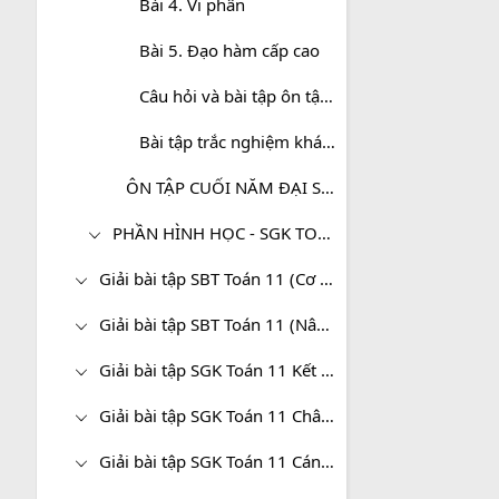
Bài 4. Vi phân
Bài 5. Đạo hàm cấp cao
Câu hỏi và bài tập ôn tập chương V
Bài tập trắc nghiệm khách quan - Chương V. Đạo hàm - Toán 11 Nâng cao
ÔN TẬP CUỐI NĂM ĐẠI SỐ VÀ GIẢI TÍCH - TOÁN 11 NÂNG CAO
PHẦN HÌNH HỌC - SGK TOÁN 11 (NÂNG CAO)
Giải bài tập SBT Toán 11 (Cơ bản)
Giải bài tập SBT Toán 11 (Nâng cao)
Giải bài tập SGK Toán 11 Kết nối tri thức
Giải bài tập SGK Toán 11 Chân trời sáng tạo
Giải bài tập SGK Toán 11 Cánh diều