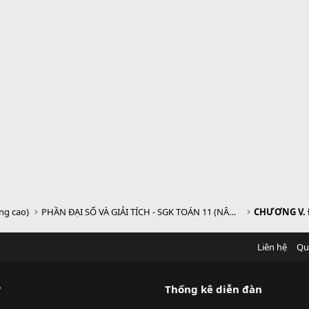
âng cao)
PHẦN ĐẠI SỐ VÀ GIẢI TÍCH - SGK TOÁN 11 (NÂNG CAO)
CHƯƠNG V.
Liên hệ
Qu
?
Thống kê diễn đàn