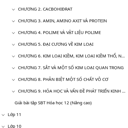
CHƯƠNG 2. CACBOHIĐRAT
CHƯƠNG 3. AMIN, AMINO AXIT VÀ PROTEIN
CHƯƠNG 4. POLIME VÀ VẬT LIỆU POLIME
CHƯƠNG 5. ĐẠI CƯƠNG VỀ KIM LOẠI
CHƯƠNG 6. KIM LOẠI KIỀM, KIM LOẠI KIỀM THỔ, NHÔM
CHƯƠNG 7. SẮT VÀ MỘT SỐ KIM LOẠI QUAN TRỌNG
CHƯƠNG 8. PHÂN BIỆT MỘT SỐ CHẤT VÔ CƠ
CHƯƠNG 9. HÓA HỌC VÀ VẤN ĐỀ PHÁT TRIỂN KINH TẾ, XÃ HỘI VÀ MÔI TRƯỜNG
Giải bài tập SBT Hóa học 12 (Nâng cao)
Lớp 11
Lớp 10