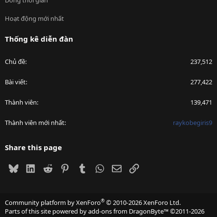
Dòng thời gian
Hoạt động mới nhất
Thống kê diễn đàn
Chủ đề
237,512
Bài viết
277,422
Thành viên
139,471
Thành viên mới nhất
raykobegiris9
Share this page
Bluesky
LinkedIn
Reddit
Pinterest
Tumblr
WhatsApp
Email
Link
®
Community platform by XenForo
© 2010-2026 XenForo Ltd.
Parts of this site powered by
add-ons from DragonByte™
©2011-2026